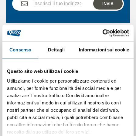
INVIA
Veri esperti del settore
Potete fidarvi dei nostri oltre 30 anni di
Consenso
Dettagli
Informazioni sui cookie
presenza ed esperienze sul campo
Assistenza
Questo sito web utilizza i cookie
Assistenza tecnica diretta in tutta Italia
Utilizziamo i cookie per personalizzare contenuti ed
annunci, per fornire funzionalità dei social media e per
Shopping sicuro
analizzare il nostro traffico. Condividiamo inoltre
I tuoi pagamenti online sono sempre
informazioni sul modo in cui utilizza il nostro sito con i
protetti
nostri partner che si occupano di analisi dei dati web,
pubblicità e social media, i quali potrebbero combinarle
Spedizione
con altre informazioni che ha fornito loro o che hanno
La nostra qualità fino alla consegna, e
raccolto dal suo utilizzo dei loro servizi.
anche oltre, in tutta Italia