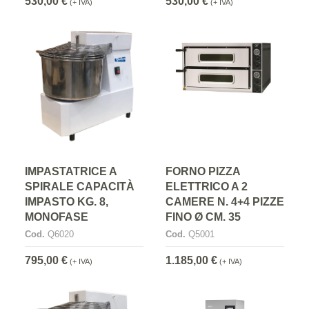
530,00 €
530,00 €
(+ IVA)
(+ IVA)
IMPASTATRICE A
FORNO PIZZA
SPIRALE CAPACITÀ
ELETTRICO A 2
IMPASTO KG. 8,
CAMERE N. 4+4 PIZZE
MONOFASE
FINO Ø CM. 35
Cod.
Q6020
Cod.
Q5001
795,00 €
1.185,00 €
(+ IVA)
(+ IVA)