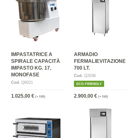
IMPASTATRICE A
ARMADIO
SPIRALE CAPACITÀ
FERMALIEVITAZIONE
IMPASTO KG. 17,
700 LT.
MONOFASE
Cod.
Q2036
Cod.
Q6021
ECO-FRIENDLY
1.025,00 €
2.900,00 €
(+ IVA)
(+ IVA)