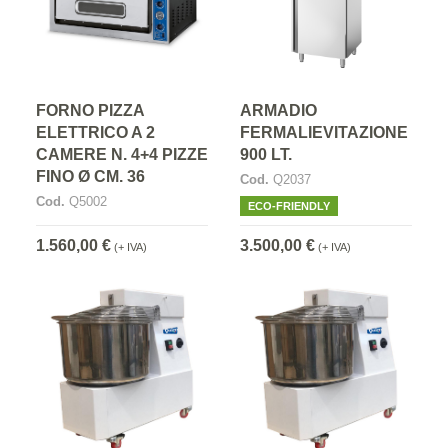
FORNO PIZZA
ARMADIO
ELETTRICO A 2
FERMALIEVITAZIONE
CAMERE N. 4+4 PIZZE
900 LT.
FINO Ø CM. 36
Cod.
Q2037
Cod.
Q5002
ECO-FRIENDLY
1.560,00 €
3.500,00 €
(+ IVA)
(+ IVA)