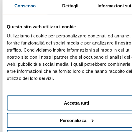
Consenso
Dettagli
Informazioni sui
Questo sito web utilizza i cookie
Utilizziamo i cookie per personalizzare contenuti ed annunci,
fornire funzionalità dei social media e per analizzare il nostro
traffico. Condividiamo inoltre informazioni sul modo in cui utili
nostro sito con i nostri partner che si occupano di analisi dei 
web, pubblicità e social media, i quali potrebbero combinarle
altre informazioni che ha fornito loro o che hanno raccolto da
STENDIPIZZA/SFOGLIATRICE
BANCO PIZZA A 3
A RULLI INCLINATI Ø
PORTE
utilizzo dei loro servizi.
PASTA CM. 26-40
REFRIGERATE
Cod.
Q6006
Cod.
Q2035
ECO-FRIENDLY
Accetta tutti
955,00 €
3.310,00 €
(+ IVA)
(+ IVA)
Personalizza