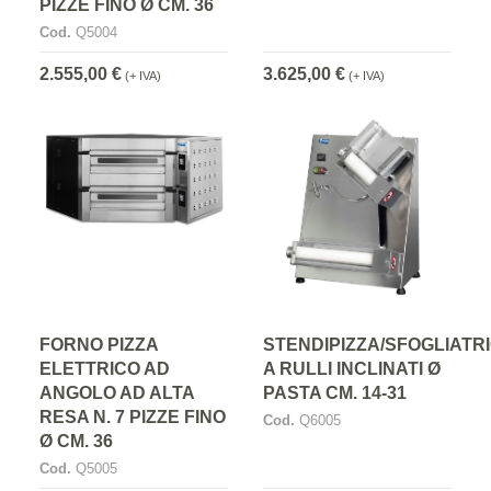
PIZZE FINO Ø CM. 36
Cod.
Q5004
2.555,00 €
3.625,00 €
(+ IVA)
(+ IVA)
FORNO PIZZA
STENDIPIZZA/SFOGLIATR
ELETTRICO AD
A RULLI INCLINATI Ø
ANGOLO AD ALTA
PASTA CM. 14-31
RESA N. 7 PIZZE FINO
Cod.
Q6005
Ø CM. 36
Cod.
Q5005