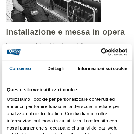
Installazione e messa in opera
L’esperienza dei nostri professionisti ti garantisce una
fornitura “senza sorprese”. Per darti la massima
tranquillità, consegna e installazione sono affidati ai
nostri professionisti di zona: selezionati, preparati e
Consenso
Dettagli
Informazioni sui cookie
costantemente aggiornati.
Questo sito web utilizza i cookie
Utilizziamo i cookie per personalizzare contenuti ed
annunci, per fornire funzionalità dei social media e per
analizzare il nostro traffico. Condividiamo inoltre
informazioni sul modo in cui utilizza il nostro sito con i
nostri partner che si occupano di analisi dei dati web,