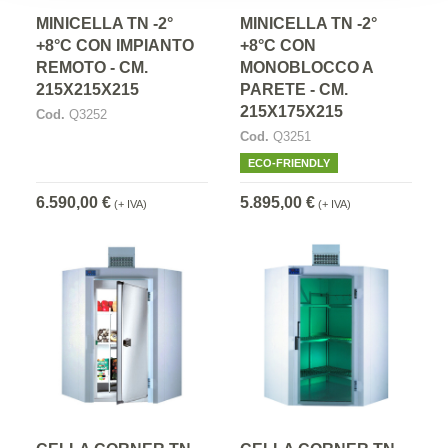
MINICELLA TN -2°
MINICELLA TN -2°
+8°C CON IMPIANTO
+8°C CON
REMOTO - CM.
MONOBLOCCO A
215X215X215
PARETE - CM.
215X175X215
Cod.
Q3252
Cod.
Q3251
ECO-FRIENDLY
6.590,00 €
5.895,00 €
(+ IVA)
(+ IVA)