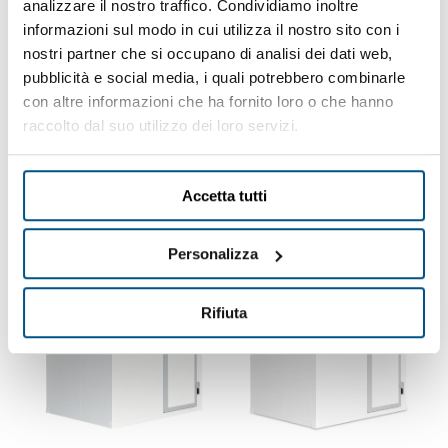
analizzare il nostro traffico. Condividiamo inoltre
informazioni sul modo in cui utilizza il nostro sito con i
MINICELLA BT
MINICELLA BT
nostri partner che si occupano di analisi dei dati web,
-18°-25°C CON
-18°-25°C CON
pubblicità e social media, i quali potrebbero combinarle
MONOBLOCCO A
MONOBLOCCO A
con altre informazioni che ha fornito loro o che hanno
PARETE - CM.
PARETE - CM.
raccolto dal suo utilizzo dei loro servizi.
223X223X223
223X183X223
Cod.
Q3257
Cod.
Q3255
ECO-FRIENDLY
ECO-FRIENDLY
Accetta tutti
7.750,00 €
7.450,00 €
(+ IVA)
(+ IVA)
Personalizza
Rifiuta