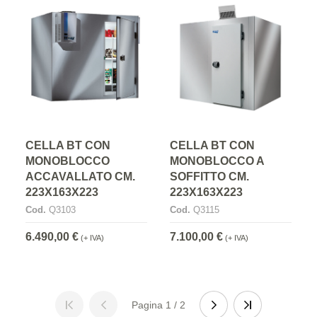
CELLA BT CON
CELLA BT CON
MONOBLOCCO
MONOBLOCCO A
ACCAVALLATO CM.
SOFFITTO CM.
223X163X223
223X163X223
Cod.
Q3103
Cod.
Q3115
6.490,00 €
7.100,00 €
(+ IVA)
(+ IVA)
Pagina 1 / 2