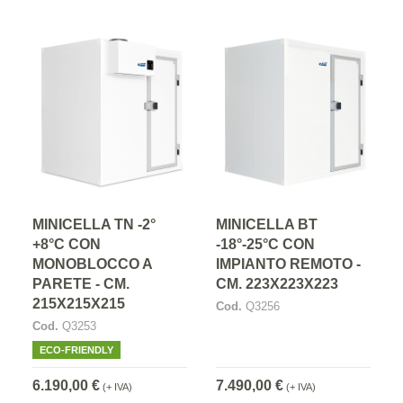
MINICELLA TN -2°
MINICELLA BT
+8°C CON
-18°-25°C CON
MONOBLOCCO A
IMPIANTO REMOTO -
PARETE - CM.
CM. 223X223X223
215X215X215
Cod.
Q3256
Cod.
Q3253
ECO-FRIENDLY
6.190,00 €
7.490,00 €
(+ IVA)
(+ IVA)