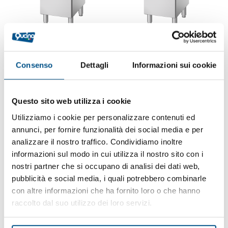
FRY TOP A GAS ½
FRY TOP A GAS ½
MODULO PIASTRA
MODULO PIASTRA
Consenso
Dettagli
Informazioni sui cookie
LISCIA
RIGATA
Cod.
Q427
Cod.
Q432
prezzo senza portina
prezzo senza portina
Questo sito web utilizza i cookie
1.800,00 €
1.865,00 €
Utilizziamo i cookie per personalizzare contenuti ed
(+ IVA)
(+ IVA)
annunci, per fornire funzionalità dei social media e per
analizzare il nostro traffico. Condividiamo inoltre
informazioni sul modo in cui utilizza il nostro sito con i
nostri partner che si occupano di analisi dei dati web,
pubblicità e social media, i quali potrebbero combinarle
con altre informazioni che ha fornito loro o che hanno
raccolto dal suo utilizzo dei loro servizi.