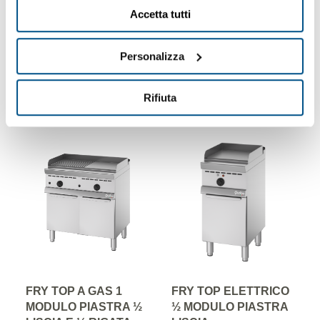
Accetta tutti
FRY TOP A GAS 1
PORTINA PER
MODULO PIASTRA
ELEMENTO ½
LISCIA
MODULO E 1
Personalizza
MODULO
Cod.
Q428
Cod.
Q042
prezzo senza portine
Rifiuta
2.600,00 €
95,00 €
(+ IVA)
(+ IVA)
FRY TOP A GAS 1
FRY TOP ELETTRICO
MODULO PIASTRA ½
½ MODULO PIASTRA