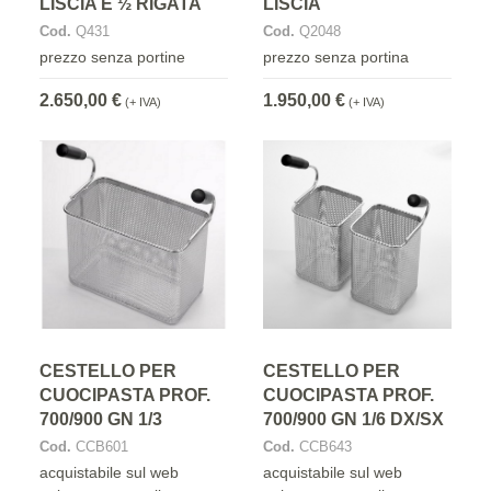
LISCIA E ½ RIGATA
LISCIA
Cod.
Q431
Cod.
Q2048
prezzo senza portine
prezzo senza portina
2.650,00 €
1.950,00 €
(+ IVA)
(+ IVA)
CESTELLO PER
CESTELLO PER
CUOCIPASTA PROF.
CUOCIPASTA PROF.
700/900 GN 1/3
700/900 GN 1/6 DX/SX
Cod.
CCB601
Cod.
CCB643
acquistabile sul web
acquistabile sul web