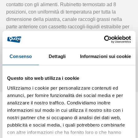
contatto con gli alimenti. Rubinetto termostato ad 8
posizioni, con uniformità di temperatura per tutta la
dimensione della piastra, canale raccogli grassi nella
parte anteriore con cassetto raccogli-liquidi estraibile per
operazioni di pulizia. Tutti i componenti si possono
sostituire dal lato anteriore della macchina smontando il
cruscotto esterno. Optional portina ad anta inox completa
Consenso
Dettagli
Informazioni sui cookie
di cerniere e calamita, kit coperchio speciale per ridurre
tempi di lavoro e calo-peso (“effetto forno”) ed ottenere
maggiore igienicità ed uniformità di temperatura.
Questo sito web utilizza i cookie
Utilizziamo i cookie per personalizzare contenuti ed
annunci, per fornire funzionalità dei social media e per
analizzare il nostro traffico. Condividiamo inoltre
Video Tutorial
informazioni sul modo in cui utilizza il nostro sito con i
nostri partner che si occupano di analisi dei dati web,
pubblicità e social media, i quali potrebbero combinarle
con altre informazioni che ha fornito loro o che hanno