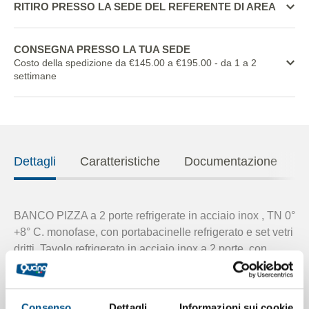
RITIRO PRESSO LA SEDE DEL REFERENTE DI AREA
CONSEGNA PRESSO LA TUA SEDE
Costo della spedizione da €145.00 a €195.00
- da 1 a 2
settimane
Dettagli
Caratteristiche
Documentazione
BANCO PIZZA a 2 porte refrigerate in acciaio inox , TN 0°
+8° C. monofase, con portabacinelle refrigerato e set vetri
dritti. Tavolo refrigerato in acciaio inox a 2 porte, con
refrigerazione ventilata, composto da: piano in granito
sardo e
alzatina su 3 lati h. mm 200
, per garantire
maggiore spazio e manovrabilità sotto il portabacinelle
Consenso
Dettagli
Informazioni sui cookie