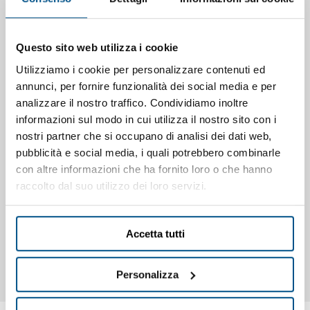
refrigerato, n. 1 elemento refrigerato in acciaio inox
portabacinelle GN 1/3 (bacinelle escluse) per condimenti,
con motore indipendente e vetri dritti (può contenere fino
Questo sito web utilizza i cookie
a n. 6 bacinelle GN 1/3). Unità refrigerante incorporata a
Utilizziamo i cookie per personalizzare contenuti ed
monoblocco per tavolo refrigerato ed utilizzo di gas R290
annunci, per fornire funzionalità dei social media e per
a basso impatto ambientale (
classe energetica C
),
analizzare il nostro traffico. Condividiamo inoltre
risparmio energetico e maggiore resa, con possibilità di
informazioni sul modo in cui utilizza il nostro sito con i
sostituzione rapida in casi di manutenzione straordinaria
nostri partner che si occupano di analisi dei dati web,
o eventuali riparazioni, senza il fermo macchina.
pubblicità e social media, i quali potrebbero combinarle
Centralina di comando elettronica con display digitale di
con altre informazioni che ha fornito loro o che hanno
controllo a doppia regolazione, con algoritmo automatico
raccolto dal suo utilizzo dei loro servizi.
per risparmio energetico. Allestimento interno montato ad
incastro e facilmente removibile per la pulizia, n. 3 coppie
guide griglie/teglie per vano (griglie escluse), maniglie
Accetta tutti
incassate inox di serie. Classe climatica 5
“heavy duty”
(40°C e 40% di umidità).
Personalizza