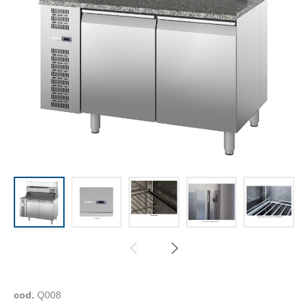
cod.
Q008