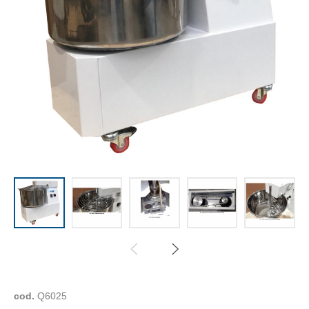
cod.
Q6025