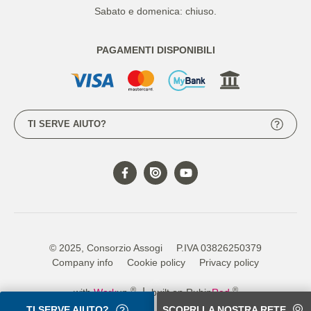
Sabato e domenica: chiuso.
PAGAMENTI DISPONIBILI
TI SERVE AIUTO?
© 2025, Consorzio Assogi
P.IVA 03826250379
Company info
Cookie policy
Privacy policy
®
®
|
with
Work
up
built on Rubin
Red
TI SERVE AIUTO?
SCOPRI LA NOSTRA RETE