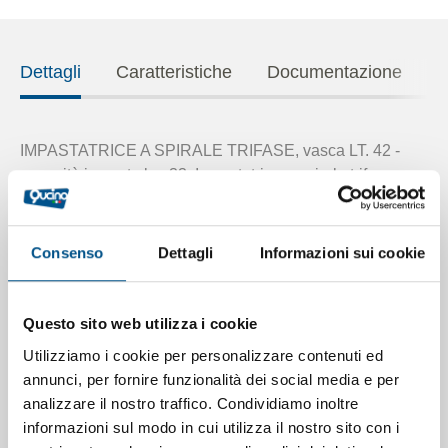
Dettagli
Caratteristiche
Documentazione
IMPASTATRICE A SPIRALE TRIFASE, vasca LT. 42 -
capacità impasto kg. 33. Impastatrice a spirale trifase
adatta a qualsiasi tipo di impasto duro e semiduro, per
pizza, pane, focacce e basi per dolci. Costruita in acciaio
inox ad alto rendimento e verniciato bianco, struttura
Consenso
Dettagli
Informazioni sui cookie
solida e stabile, sistema di trasmissione particolarmente
silenzioso grazie ad un tensionatore per la catena e
motoriduttore a bagno d’olio, trasmissione con ingranaggi
Questo sito web utilizza i cookie
a catena per utensile a spirale. Vasca, coperchio, spirale,
Utilizziamo i cookie per personalizzare contenuti ed
spaccapasta e griglia di protezione mobile in acciaio inox
annunci, per fornire funzionalità dei social media e per
AISI 304.
In dotazione timer, kit ruote e piedini
per
analizzare il nostro traffico. Condividiamo inoltre
posizionamento su banco o a terra. Vasca con bordi
informazioni sul modo in cui utilizza il nostro sito con i
interni arrotondati, n. 1 velocità di rotazione vasca. Ciclo