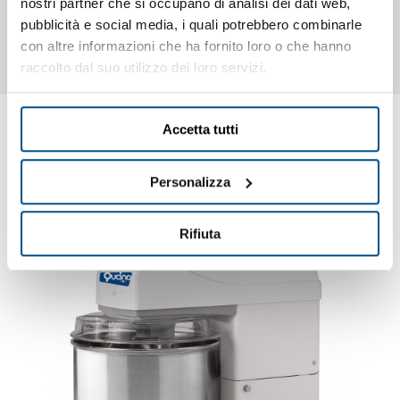
nostri partner che si occupano di analisi dei dati web,
impasto: min. 12-14. Capacità impasto totale: fino a Kg.
pubblicità e social media, i quali potrebbero combinarle
33
con altre informazioni che ha fornito loro o che hanno
raccolto dal suo utilizzo dei loro servizi.
Accetta tutti
Ti potrebbero interessare anche
Personalizza
Rifiuta