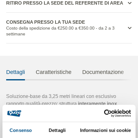
RITIRO PRESSO LA SEDE DEL REFERENTE DI AREA
CONSEGNA PRESSO LA TUA SEDE
Costo della spedizione da €250.00 a €350.00
- da 2 a 3
settimane
Dettagli
Caratteristiche
Documentazione
Soluzione-base da 3,25 metri lineari con esclusivo
rapporto qualità-prezzo: struttura
interamente inox
,
equipaggiata con
refrigerazione ventilata
che utilizza
gas naturale R290 (propano in ridotte quantità) per
garantire un’efficienza superiore e ridurre notevolmente
Consenso
Dettagli
Informazioni sui cookie
consumi ed impatto ambientale, cassetti refrigerati con