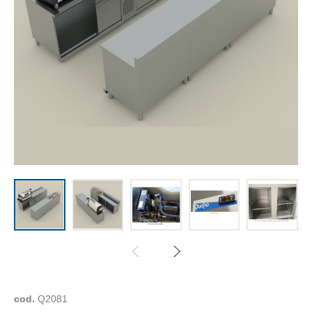
cod.
Q2081