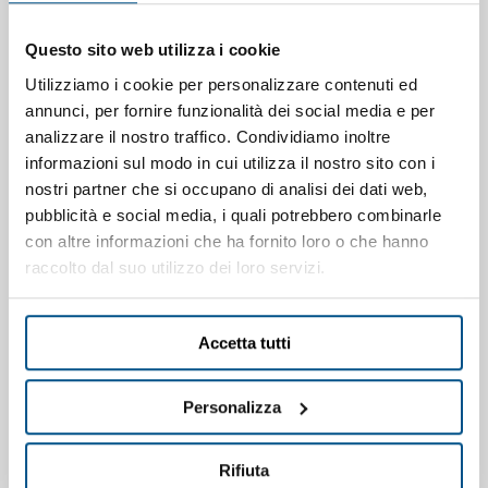
cerniere e guide inox
e a chiusura con
ritorno
automatico.
Questo sito web utilizza i cookie
BANCO BAR
composto da: nr. 2 basi neutre inox aperte
Utilizziamo i cookie per personalizzare contenuti ed
con piano unico superiore inox e predisposto per
annunci, per fornire funzionalità dei social media e per
bancalina h 180 mm. (bancalina esclusa), nr. 1 base
analizzare il nostro traffico. Condividiamo inoltre
neutra inox dotata di nr. 2 ante a battente, piano unico
informazioni sul modo in cui utilizza il nostro sito con i
superiore inox liscio e predisposizione inserimento drop-
nostri partner che si occupano di analisi dei dati web,
in, drop-in refrigerato ventilato TN +4°+14°C con piano
pubblicità e social media, i quali potrebbero combinarle
integrato, teca in vetro incollato di spessore 8 mm. con
con altre informazioni che ha fornito loro o che hanno
ante scorrevoli in policarbonato, supporto inox ed
raccolto dal suo utilizzo dei loro servizi.
illuminazione a led
.
RETROBANCO
composto da: nr. 1 piano unico superiore
Accetta tutti
inox ed alzatina posteriore h 100x20 mm., nr. 1 banco
macchina caffè inox composto da vano aperto e cassetto
Personalizza
battifiltro+cassettone, nr. 1 base inox refrigerata TN 0°
+10°C composta da nr. 2 porte inox a battente e nr. 2
cassetti inox a chiusura con ritorno automatico.
Rifiuta