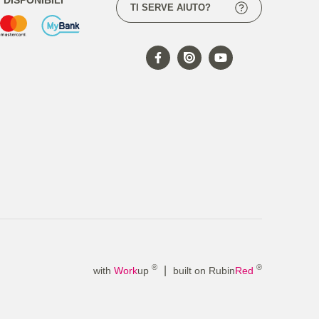
TI SERVE AIUTO?
®
®
|
with
Work
up
built on Rubin
Red