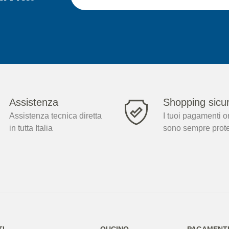
Assistenza
Shopping sicu
Assistenza tecnica diretta
I tuoi pagamenti o
in tutta Italia
sono sempre prote
TI
QUCINO
PAGAMENTI 