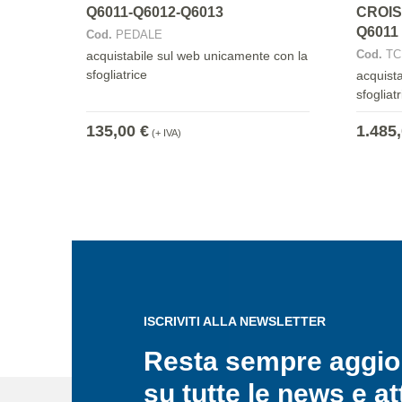
Q6011-Q6012-Q6013
CROIS
Q6011
Cod.
PEDALE
Cod.
TC
acquistabile sul web unicamente con la
sfogliatrice
acquist
sfogliatr
135,00 €
1.485,
(+ IVA)
ISCRIVITI ALLA NEWSLETTER
Resta sempre aggio
su tutte le news e at