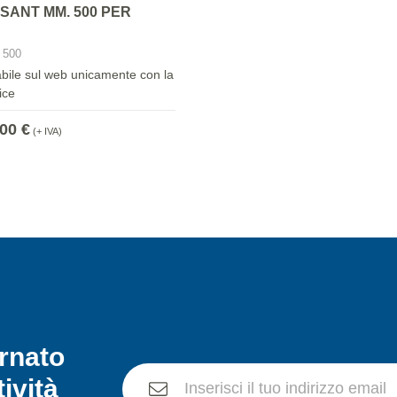
SANT MM. 500 PER
 500
abile sul web unicamente con la
ice
00 €
(+ IVA)
rnato
tività