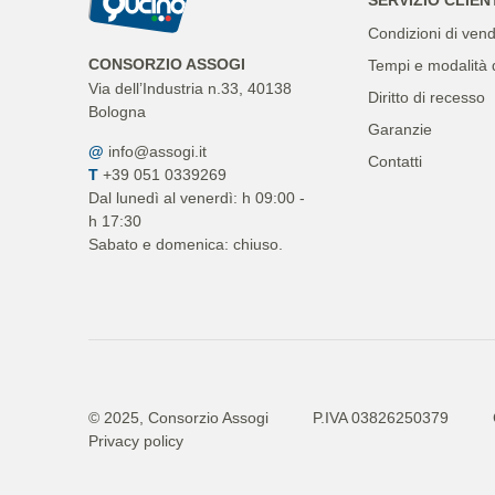
Condizioni di vend
CONSORZIO ASSOGI
Tempi e modalità 
Via dell’Industria n.33, 40138
Diritto di recesso
Bologna
Garanzie
@
info@assogi.it
Contatti
T
+39 051 0339269
Dal lunedì al venerdì: h 09:00 -
h 17:30
Sabato e domenica: chiuso.
© 2025, Consorzio Assogi
P.IVA 03826250379
Privacy policy