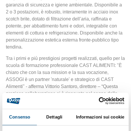
garanzia di sicurezza e igiene ambientale. Disponibile a
2 o 3 postazioni, è robusto, interamente in acciaio inox
scotch brite, dotato di filtrazione dell’aria, raffinata e
potente, per abbattimento fumi e odori, integrabile con
elementi di cottura e refrigerazione. Disponibile anche la
personalizzazione estetica esterna fronte-pubblico tipo
tendina.
Tra i primi e più prestigiosi progetti realizzati, quello per la
scuola di formazione professionale CAST ALIMENTI: "È
chiaro che con la sua mission e la sua vocazione,
ASSOGI è un partner 'naturale' e strategico di CAST
Alimenti" - afferma Vittorio Santoro, direttore – “Questa
preziosa collaborazione si è rinnovata nel segno della
crescita, all'insegna della condivisione di progetti e
iniziative di valore, rivolte in particolar modo alla
formazione professionale. Siamo quindi lieti di
Consenso
Dettagli
Informazioni sui cookie
condividere le prime immagini della nuova stazione
cooking, completa di sistema di aspirazione e