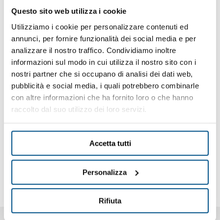
abbattimento fumi e odori, con noi specialmente
Questo sito web utilizza i cookie
realizzata e qui utilizzata per il corso di Alta Formazione
Utilizziamo i cookie per personalizzare contenuti ed
Cuoco condotto dallo Chef Beppe Maffioli”.
annunci, per fornire funzionalità dei social media e per
analizzare il nostro traffico. Condividiamo inoltre
Si ringraziano le aziende T.M.I. srl di Galatone (Le) e
informazioni sul modo in cui utilizza il nostro sito con i
Mareno Ali Group srl (Tv).
nostri partner che si occupano di analisi dei dati web,
Per il supporto logistico e tecnico nella fornitura a Cast
pubblicità e social media, i quali potrebbero combinarle
Alimenti si ringrazia l'associato di zona Gandellini
con altre informazioni che ha fornito loro o che hanno
Eugenio grandi cucine.
raccolto dal suo utilizzo dei loro servizi.
Accetta tutti
ISCRIVITI ALLA NEWSLETTER
Personalizza
Resta sempre aggiornato su
Rifiuta
tutte le news e attività Assogi.