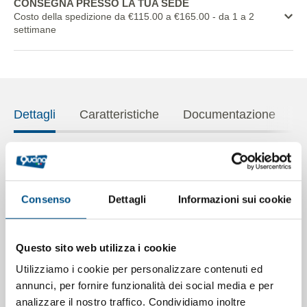
CONSEGNA PRESSO LA TUA SEDE
Costo della spedizione da €115.00 a €165.00
- da 1 a 2
settimane
Dettagli
Caratteristiche
Documentazione
Friggitrice a gas 1 modulo a 2 vasche lt. 13+13 su
vano armadiato a 2 ante serie 700
- passo 400 - vasca
Consenso
Dettagli
Informazioni sui cookie
pulita • Piano di cottura, cruscotto e parti esterne a vista in
acciao inox AISI 304, mentre il resto è in AISI serie 400,
comprese le parti interne come camere di combustione e
Questo sito web utilizza i cookie
camini interni (altri fabbricanti normalmente per le parti
interne utilizzano lamiera zincata) • Condotti gas dei
Utilizziamo i cookie per personalizzare contenuti ed
bruciatori primari in tubo inox flessibile • Accensione
annunci, per fornire funzionalità dei social media e per
tramite generatore meccanico piezo • Invaso a passo con
analizzare il nostro traffico. Condividiamo inoltre