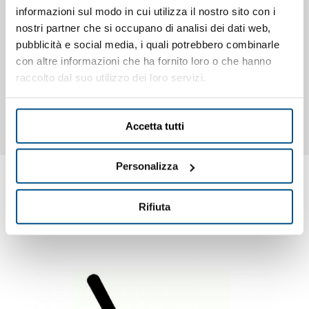
scivolo anteriore realizzato tramite stampaggio •
informazioni sul modo in cui utilizza il nostro sito con i
Bacinella trasporto olio con filtro • N. 1 cestello grande e
nostri partner che si occupano di analisi dei dati web,
N. 2 cestelli piccoli in dotazione • Valvole di tipo
pubblicità e social media, i quali potrebbero combinarle
meccanico senza necessità di connessione elettrica e
con altre informazioni che ha fornito loro o che hanno
che consentono una isteresi di soli 10°C • Scambiatori di
raccolto dal suo utilizzo dei loro servizi.
calore esterni e facilità di pulizia delle vasche • Adatta per
alta produttività.
Accetta tutti
Personalizza
Rifiuta
Ti potrebbero interessare anche