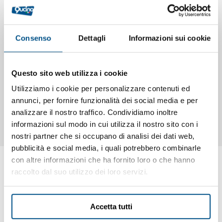
Dettagli
Caratteristiche
Documentazione
Consenso
Dettagli
Informazioni sui cookie
ARMADIO PENSILE in acciaio inox cm. 120x40x60 con
Questo sito web utilizza i cookie
ripiani lisci, ante scorrevoli con maniglie di piegatura non
Utilizziamo i cookie per personalizzare contenuti ed
sporgenti e blocco di fine corsa, ripiano intermedio
annunci, per fornire funzionalità dei social media e per
regolabile su cremagliera, asportabile e con omega di
analizzare il nostro traffico. Condividiamo inoltre
rinforzo, asta per fissaggio a parete. Portata: 50 kg.
informazioni sul modo in cui utilizza il nostro sito con i
nostri partner che si occupano di analisi dei dati web,
pubblicità e social media, i quali potrebbero combinarle
con altre informazioni che ha fornito loro o che hanno
raccolto dal suo utilizzo dei loro servizi.
Ti potrebbero interessare anche
Accetta tutti