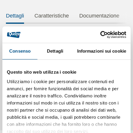
Dettagli
Caratteristiche
Documentazione
TAVOLO ARMADIATO in acciaio inox cm.
140x70x85/90h con ante scorrevoli con maniglie di
Consenso
Dettagli
Informazioni sui cookie
piegatura non sporgenti e blocco di fine corsa, alzatina e
ripiano intermedio. Piano di lavoro con spessore
maggiorato 12/10 in acciaio inox AISI 304 h. 40 mm.
Questo sito web utilizza i cookie
tamburato e insonorizzato, gambe in tubolare tondo (ø 51
Utilizziamo i cookie per personalizzare contenuti ed
mm.) dotate di piedini di livellamento, alzatina posteriore
annunci, per fornire funzionalità dei social media e per
ricavata dal piano h. 85 mm., sistema di assemblaggio a
analizzare il nostro traffico. Condividiamo inoltre
staffe per garantire stabilità e resistenza al tavolo, ripiano
informazioni sul modo in cui utilizza il nostro sito con i
intermedio regolabile su cremagliera, asportabile e con
nostri partner che si occupano di analisi dei dati web,
omega di rinforzo. Possibilità d’inserimento ruote.
pubblicità e social media, i quali potrebbero combinarle
con altre informazioni che ha fornito loro o che hanno
raccolto dal suo utilizzo dei loro servizi.