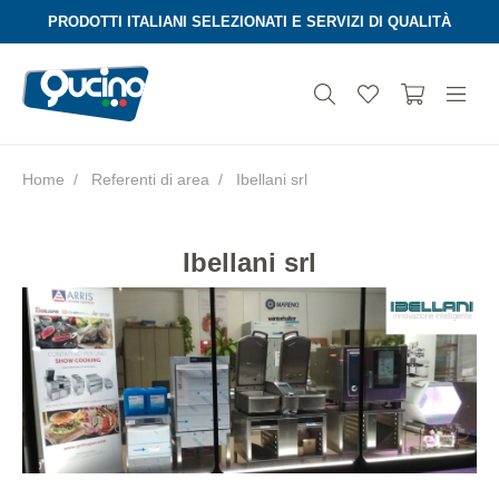
PRODOTTI ITALIANI SELEZIONATI E SERVIZI DI QUALITÀ
Home
Referenti di area
Ibellani srl
Aura
Ibellani srl