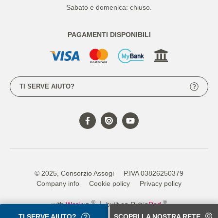
Sabato e domenica: chiuso.
PAGAMENTI DISPONIBILI
TI SERVE AIUTO?
© 2025, Consorzio Assogi
P.IVA 03826250379
Company info
Cookie policy
Privacy policy
®
®
|
with
Work
up
built on Rubin
Red
TI SERVE AIUTO?
SCOPRI LA NOSTRA RETE