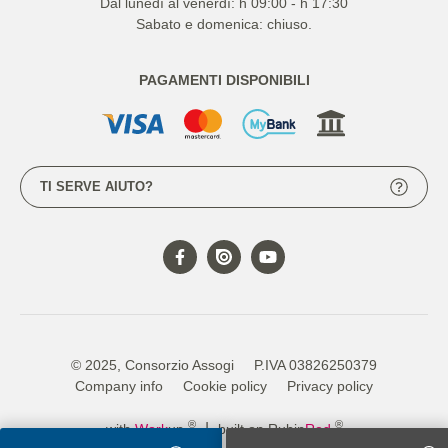
Dal lunedì al venerdì: h 09:00 - h 17:30
Sabato e domenica: chiuso.
PAGAMENTI DISPONIBILI
TI SERVE AIUTO?
© 2025, Consorzio Assogi
P.IVA 03826250379
Company info
Cookie policy
Privacy policy
®
®
|
with
Work
up
built on Rubin
Red