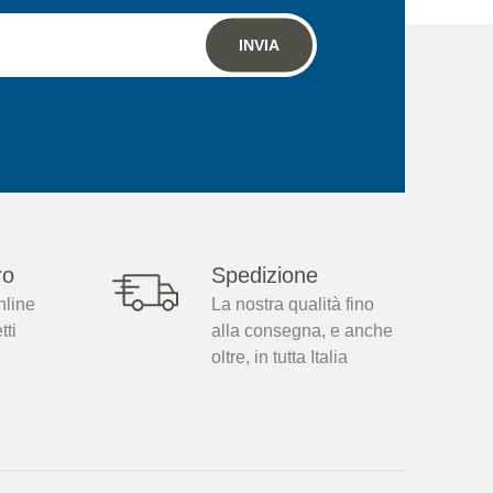
INVIA
ro
Spedizione
nline
La nostra qualità fino
tti
alla consegna, e anche
oltre, in tutta Italia