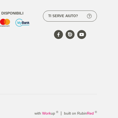
DISPONIBILI
TI SERVE AIUTO?
®
®
|
with
Work
up
built on Rubin
Red