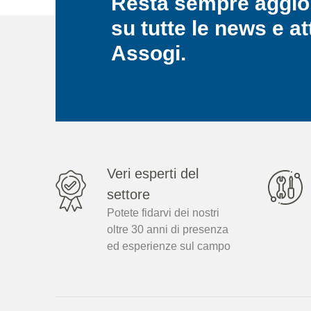
Resta sempre aggio
su tutte le news e at
Assogi.
Veri esperti del
settore
Potete fidarvi dei nostri
oltre 30 anni di presenza
ed esperienze sul campo