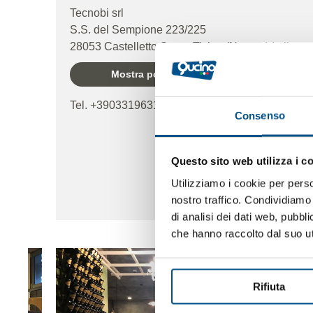
Tecnobi srl
S.S. del Sempione 223/225
28053 Castelletto Sopra Ticino (Novara) Italia
Mostra posizione sulla mappa
Tel. +390331963131- +390331920188
Consenso
Questo sito web utilizza i c
Utilizziamo i cookie per perso
nostro traffico. Condividiamo 
di analisi dei dati web, pubbl
che hanno raccolto dal suo uti
Rifiuta