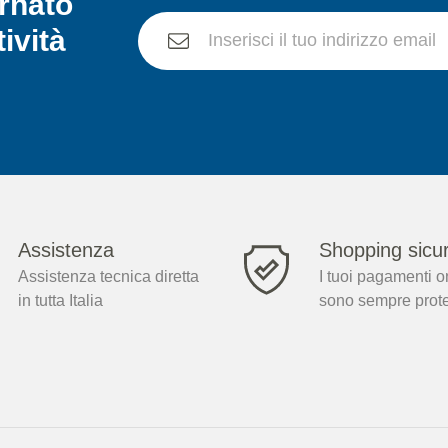
rnato
tività
Assistenza
Shopping sicu
Assistenza tecnica diretta
I tuoi pagamenti o
in tutta Italia
sono sempre prote