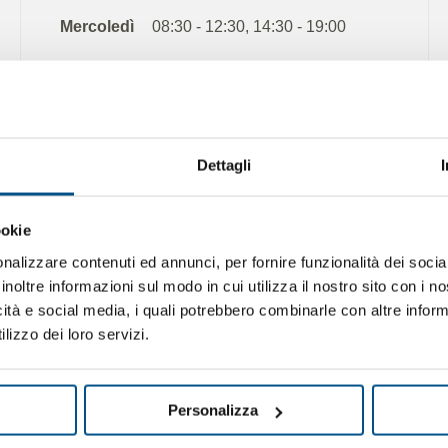
Mercoledì
08:30 - 12:30, 14:30 - 19:00
Giovedì
08:30 - 12:30, 14:30 - 19:00
Venerdì
08:30 - 12:30, 14:30 - 19:00
Sabato solo su appuntamento
Sabato
Dettagli
Domenica
Chiuso
ookie
nalizzare contenuti ed annunci, per fornire funzionalità dei socia
inoltre informazioni sul modo in cui utilizza il nostro sito con i 
icità e social media, i quali potrebbero combinarle con altre inform
lizzo dei loro servizi.
Personalizza