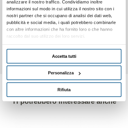
analizzare il nostro traffico. Condividiamo inoltre
esigenza che richieda un espositore refrigerato ed in
informazioni sul modo in cui utilizza il nostro sito con i
spazi ristretti (
solo 790 mm. di profondità !
). Unità
nostri partner che si occupano di analisi dei dati web,
refrigerante incorporata ed utilizzo di gas R290, a
basso
pubblicità e social media, i quali potrebbero combinarle
impatto ambientale
e maggiore resa. Cella refrigerata
con altre informazioni che ha fornito loro o che hanno
posteriore di stoccaggio con sportello, zona di
raccolto dal suo utilizzo dei loro servizi.
esposizione e piano di lavoroin acciaio inox, n. 1 vetro
intermedio di serie, struttura superiore espositiva in vetro
dritto e top in vetro, chiusura posteriore in plexiglass.
Accetta tutti
Personalizza
Rifiuta
Ti potrebbero interessare anche