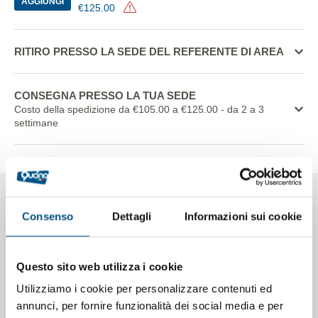
AGGIUNGI
€125.00
RITIRO PRESSO LA SEDE DEL REFERENTE DI AREA
CONSEGNA PRESSO LA TUA SEDE
Costo della spedizione da €105.00 a €125.00
- da 2 a 3
settimane
Dettagli
Caratteristiche
Documentazione
Consenso
Dettagli
Informazioni sui cookie
Questo sito web utilizza i cookie
BANCO ESPOSITORE da 101 LT. a refrigerazione
statica TN +2°+4°C con cella - 1000 mm. - Compatto
Utilizziamo i cookie per personalizzare contenuti ed
espositore orizzontale, ideale per prodotti di gastronomia,
annunci, per fornire funzionalità dei social media e per
salumi, formaggi, sandwich, piatti pronti e per ogni