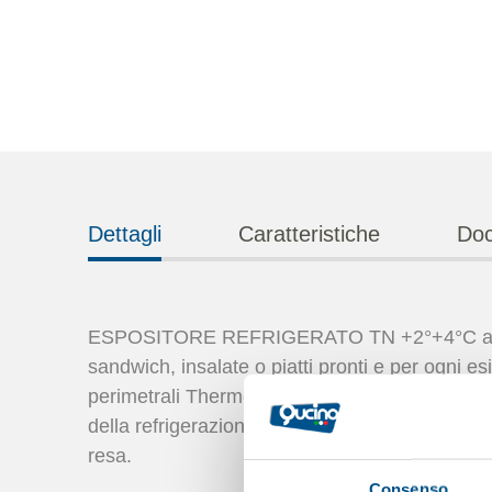
Dettagli
Caratteristiche
Doc
ESPOSITORE REFRIGERATO TN +2°+4°C a refrige
sandwich, insalate o piatti pronti e per ogni esi
perimetrali Thermopane e porte scorrevoli poster
della refrigerazione,
illuminazione LED verti
resa.
Consenso