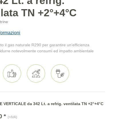
2 Lt. a refrig.
ilata TN +2°+4°C
trine
formazioni
ato il gas naturale R290 per garantire un’efficienza
ridurre notevolmente consumi ed impatto ambientale
VERTICALE da 342 Lt. a refrig. ventilata TN +2°+4°C
0 *
(+IVA)