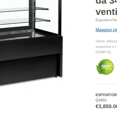
da 34
vent
Espositori/Ve
Maggiori in
Viene utilizz
superiore e 
(GWP=3)
ESPOSITORE 
Q3401
€3,850.0