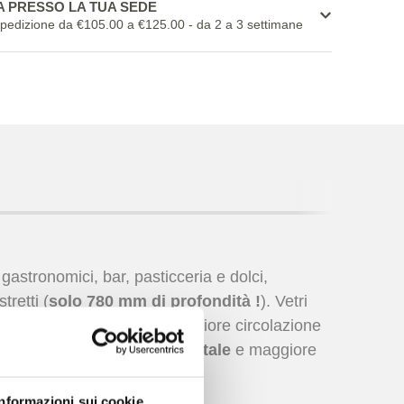
 PRESSO LA TUA SEDE
spedizione da €105.00 a €125.00
- da 2 a 3 settimane
tronomici, bar, pasticceria e dolci,
tretti (
solo 780 mm di profondità !
). Vetri
ezza differenziata per una migliore circolazione
90, a
basso impatto ambientale
e maggiore
Informazioni sui cookie