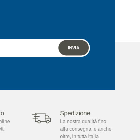
INVIA
ro
Spedizione
nline
La nostra qualità fino
tti
alla consegna, e anche
oltre, in tutta Italia