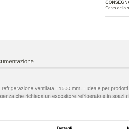
CONSEGNA
Costo della 
umentazione
razione ventilata - 1500 mm. - Ideale per prodotti gas
genza che richieda un espositore refrigerato e in spazi ris
iori, n. 3 ripiani in vetro regolabili in altezza, di largh
cale
. Unità refrigerante incorporata ed utilizzo di gas R2
Dettagli