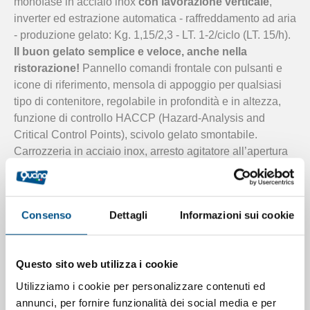
monofase in acciaio inox
con lavorazione verticale
,
inverter ed estrazione automatica - raffreddamento ad aria
- produzione gelato: Kg. 1,15/2,3 - LT. 1-2/ciclo (LT. 15/h).
Il buon gelato semplice e veloce, anche nella
ristorazione!
Pannello comandi frontale con pulsanti e
icone di riferimento, mensola di appoggio per qualsiasi
tipo di contenitore, regolabile in profondità e in altezza,
funzione di controllo HACCP (Hazard-Analysis and
Critical Control Points), scivolo gelato smontabile.
Carrozzeria in acciaio inox, arresto agitatore all’apertura
del portello gestito con centralina di sicurezza certificata,
consumi di acqua ridotti grazie ai condensatori ad alto
scambio con un’ampia superficie di rame. Doppio
Consenso
Dettagli
Informazioni sui cookie
coperchio per l’inserimento di ingredienti con l’agitatore
in movimento, la vasca di produzione verticale permette
di controllare la trasformazione della miscela durante tutta
Questo sito web utilizza i cookie
la fase di lavoro. Agitatore con lama raschiante in
polietilene (PE) a lunga durata, agitatore a 3 velocità: per
Utilizziamo i cookie per personalizzare contenuti ed
lavorare anche quantità ridotte di miscele con una
annunci, per fornire funzionalità dei social media e per