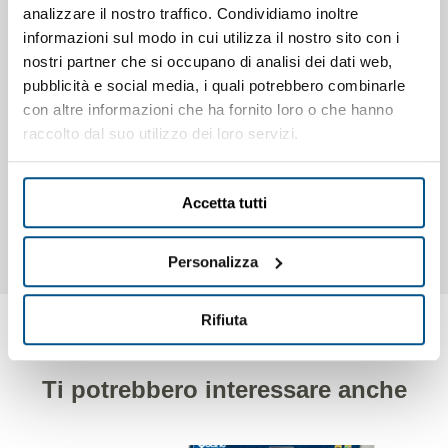
struttura sempre ottimale e facilitare le operazioni di
analizzare il nostro traffico. Condividiamo inoltre
pulizia. Trasmissione meccanica gestita da rampa di
informazioni sul modo in cui utilizza il nostro sito con i
accelerazione per evitare stress agli ingranaggi ad ogni
nostri partner che si occupano di analisi dei dati web,
avvio, trasmissione diretta con riduttori lubrificati a vita,
pubblicità e social media, i quali potrebbero combinarle
tappetino antiscivolo vaschetta, pulsante di sbrinamento
con altre informazioni che ha fornito loro o che hanno
vasca per facilitare qualsiasi ripartenza dell’agitatore,
raccolto dal suo utilizzo dei loro servizi.
possibilità di attivare il raffreddamento anche durante
l’estrazione. Consumi energetici ridotti grazie alla
tecnologia inverter che ottimizza la potenza del motore
Accetta tutti
elettrico.
Personalizza
Rifiuta
Ti potrebbero interessare anche