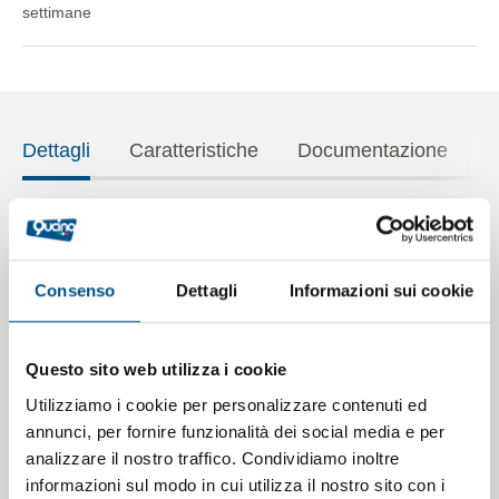
settimane
Dettagli
Caratteristiche
Documentazione
FORNO PIZZA ELETTRICO trifase GOURMET
SOVRAPPONIBILE con bocca alta da
cm.18
, n. 4 pizze
Consenso
Dettagli
Informazioni sui cookie
fino Ø cm. 35 o n. 2 teglie cm. 60x40. Forno elettrico
sovrapponibile che si differenzia per la sua versatilità,
adatto sia a cotture gourmet di pizza, pane, focacce, ecc.
Questo sito web utilizza i cookie
ma anche cotture in teglia o coccio, grazie all’altezza
interna della camera di 18 cm. Costruzione in acciaio con
Utilizziamo i cookie per personalizzare contenuti ed
lamiere non rivettate ma piegate e saldate, piano di
annunci, per fornire funzionalità dei social media e per
cottura interamente in refrattario reversibile alveolato, con
analizzare il nostro traffico. Condividiamo inoltre
spessore maggiorato di ben mm. 17, frontale in acciaio
informazioni sul modo in cui utilizza il nostro sito con i