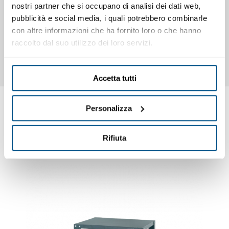
inox, controllo con termostati meccanici indipendenti per
nostri partner che si occupano di analisi dei dati web,
cielo e platea, regolazione della temperatura da 50° a
pubblicità e social media, i quali potrebbero combinarle
500° C., isolamento con lana di roccia evaporata ad alta
con altre informazioni che ha fornito loro o che hanno
densità, illuminazione interna. Capacità: n. 4 pizze ø 35
raccolto dal suo utilizzo dei loro servizi.
cm. o n. 2 teglie cm. 60x40.
Accetta tutti
Personalizza
Ti potrebbero interessare anche
Rifiuta