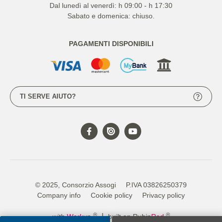
Dal lunedì al venerdì: h 09:00 - h 17:30
Sabato e domenica: chiuso.
PAGAMENTI DISPONIBILI
TI SERVE AIUTO?
© 2025, Consorzio Assogi
P.IVA 03826250379
Company info
Cookie policy
Privacy policy
®
®
|
with
Work
up
built on Rubin
Red