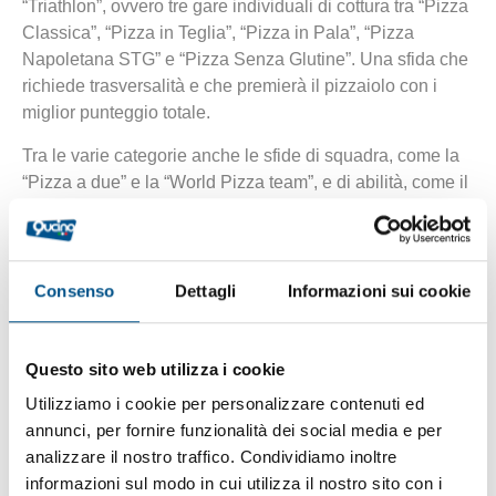
“Triathlon”, ovvero tre gare individuali di cottura tra “Pizza
Classica”, “Pizza in Teglia”, “Pizza in Pala”, “Pizza
Napoletana STG” e “Pizza Senza Glutine”. Una sfida che
richiede trasversalità e che premierà il pizzaiolo con i
miglior punteggio totale.
Tra le varie categorie anche le sfide di squadra, come la
“Pizza a due” e la “World Pizza team”, e di abilità, come il
“Freestyle” (una vera e propria esibizione acrobatica), il
“Pizzaiolo più veloce” e la “Pizza più larga”.
Il Campionato, che quest’anno festeggerà il suo
Consenso
Dettagli
Informazioni sui cookie
trentesimo anno di vita, è organizzato da “Pizza e Pasta
Italiana”, rivista nata nel 1989 e che si specializza nel suo
settore specifico, ma anche in ristorazione con pizza e
Questo sito web utilizza i cookie
ristorazione classica.
Utilizziamo i cookie per personalizzare contenuti ed
https://campionatomondialedellapizza.it
annunci, per fornire funzionalità dei social media e per
analizzare il nostro traffico. Condividiamo inoltre
informazioni sul modo in cui utilizza il nostro sito con i