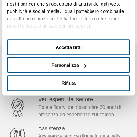
nostri partner che si occupano di analisi dei dati web,
pubblicità e social media, i quali potrebbero combinarle
con altre informazioni che ha fornito loro o che hanno
ISCRIVITI ALLA NEWSLETTER
raccolto dal suo utilizzo dei loro servizi.
Resta sempre aggiornato su
tutte le news e attività Assogi.
Accetta tutti
INVIA
Personalizza
Rifiuta
Veri esperti del settore
Potete fidarvi dei nostri oltre 30 anni di
presenza ed esperienze sul campo
Assistenza
Assistenza tecnica diretta in tutta Italia