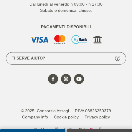
Dal lunedì al venerdì: h 09:00 - h 17:30
Sabato e domenica: chiuso.
PAGAMENTI DISPONIBILI
TI SERVE AIUTO?
© 2025, Consorzio Assogi
P.IVA 03826250379
Company info
Cookie policy
Privacy policy
®
®
|
with
Work
up
built on Rubin
Red