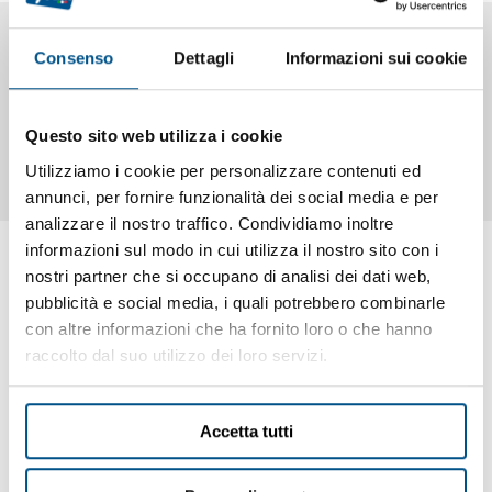
Consenso
Dettagli
Informazioni sui cookie
Dettagli
Caratteristiche
Documentazione
Questo sito web utilizza i cookie
Cassettiera a 2 cassettoni con guide inox
Utilizziamo i cookie per personalizzare contenuti ed
annunci, per fornire funzionalità dei social media e per
analizzare il nostro traffico. Condividiamo inoltre
informazioni sul modo in cui utilizza il nostro sito con i
nostri partner che si occupano di analisi dei dati web,
pubblicità e social media, i quali potrebbero combinarle
Ti potrebbero interessare anche
con altre informazioni che ha fornito loro o che hanno
raccolto dal suo utilizzo dei loro servizi.
Accetta tutti