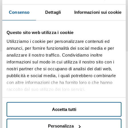
Dettagli
Caratteristiche
Documentazione
Consenso
Dettagli
Informazioni sui cookie
Cassettiera a 3 cassetti con guide inox
Questo sito web utilizza i cookie
Utilizziamo i cookie per personalizzare contenuti ed
annunci, per fornire funzionalità dei social media e per
analizzare il nostro traffico. Condividiamo inoltre
informazioni sul modo in cui utilizza il nostro sito con i
nostri partner che si occupano di analisi dei dati web,
pubblicità e social media, i quali potrebbero combinarle
Ti potrebbero interessare anche
con altre informazioni che ha fornito loro o che hanno
raccolto dal suo utilizzo dei loro servizi.
Accetta tutti
Personalizza